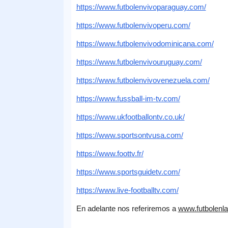
https://www.futbolenvivoparaguay.com/
https://www.futbolenvivoperu.com/
https://www.futbolenvivodominicana.com/
https://www.futbolenvivouruguay.com/
https://www.futbolenvivovenezuela.com/
https://www.fussball-im-tv.com/
https://www.ukfootballontv.co.uk/
https://www.sportsontvusa.com/
https://www.foottv.fr/
https://www.sportsguidetv.com/
https://www.live-footballtv.com/
En adelante nos referiremos a
www.futbolenla