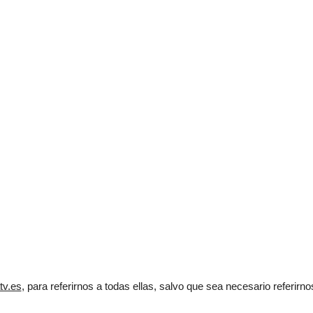
tv.es
, para referirnos a todas ellas, salvo que sea necesario referirn