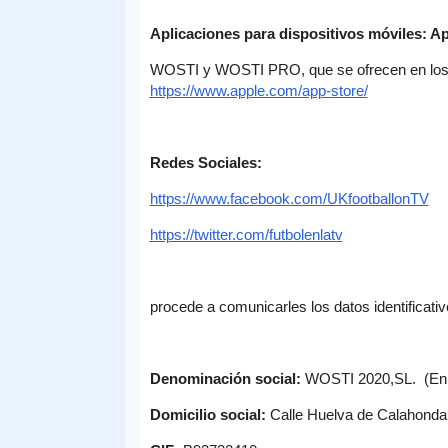
Aplicaciones para dispositivos móviles: A
WOSTI y WOSTI PRO, que se ofrecen en los s
https://www.apple.com/app-store/
Redes Sociales:
https://www.facebook.com/UKfootballonTV
https://twitter.com/futbolenlatv
procede a comunicarles los datos identificativ
Denominación social:
WOSTI 2020,SL
. (En
Domicilio social:
C
alle Huelva de Calahonda