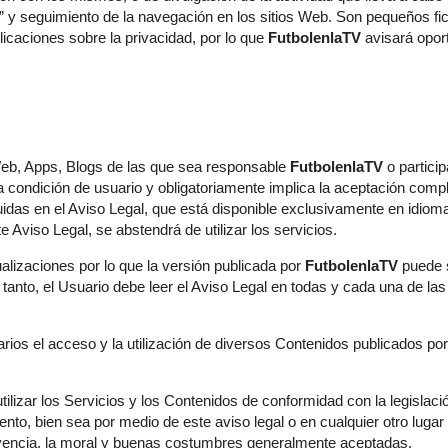
ad” y seguimiento de la navegación en los sitios Web. Son pequeños fi
icaciones sobre la privacidad, por lo que
FutbolenlaTV
avisará oport
Web, Apps, Blogs de las que sea responsable
FutbolenlaTV
o partici
la condición de usuario y obligatoriamente implica la aceptación comp
uidas en el Aviso Legal, que está disponible exclusivamente en idiom
 Aviso Legal, se abstendrá de utilizar los servicios.
alizaciones por lo que la versión publicada por
FutbolenlaTV
puede s
 tanto, el Usuario debe leer el Aviso Legal en todas y cada una de la
suarios el acceso y la utilización de diversos Contenidos publicados po
lizar los Servicios y los Contenidos de conformidad con la legislación
nto, bien sea por medio de este aviso legal o en cualquier otro luga
vencia, la moral y buenas costumbres generalmente aceptadas.