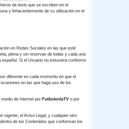
cheros de texto que se escriben en el
una y fehacientemente de su utilización en el
pación en Redes Sociales en las que esté
leta, plena y sin reservas de todas y cada una
a español. Si el Usuario no estuviera conforme
er diferente en cada momento en que el
s ocasiones en las que haga uso de los
r medio de Internet por
FutbolenlaTV
o por
 vigente, el Aviso Legal, y cualquier otro
r dentro de los Contenidos que conforman los