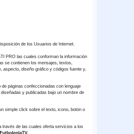
 disposición de los Usuarios de Internet.
I PRO las cuales conforman la información
las se contienen los mensajes, textos,
e, aspecto, diseño gráfico y códigos fuente y,
io de páginas confeccionadas con lenguaje
 diseñadas y publicadas bajo un nombre de
n simple click sobre el texto, icono, botón o
 través de las cuales oferta servicios a los
FutbolenlaTV.