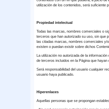
utilización de los contenidos, será suficient
Propiedad intelectual
Todas las marcas, nombres comerciales o sign
terceros que han autorizado su uso, sin que 
las citadas marcas, nombres comerciales y/o 
existen o puedan existir sobre dichos Conteni
La utilización no autorizada de la información
de terceros incluidos en la Página que hayan 
Será responsabilidad del usuario cualquier re
usuario haya publicado.
Hiperenlaces
Aquellas personas que se propongan establece