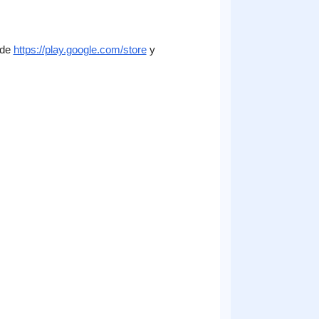
 de
https://play.google.com/store
y