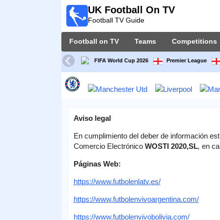
UK Football On TV
UK
Football TV Guide
Football
On TV
Football on TV
Teams
Competitions
Football TV
Guide
FIFA World Cup 2026
Premier League
Football
on
TV
Aviso legal
Teams
En cumplimiento del deber de información estip
Comercio Electrónico
WOSTI 2020,SL
,
en cal
Competitions
Páginas Web:
TV
https://www.futbolenlatv.es/
Channels
https://www.futbolenvivoargentina.com/
Sports
https://www.futbolenvivobolivia.com/