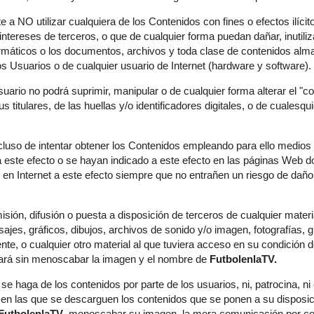
 a NO utilizar cualquiera de los Contenidos con fines o efectos ilícito
intereses de terceros, o que de cualquier forma puedan dañar, inutiliz
formáticos o los documentos, archivos y toda clase de contenidos al
os Usuarios o de cualquier usuario de Internet (hardware y software).
ario no podrá suprimir, manipular o de cualquier forma alterar el "cop
s titulares, de las huellas y/o identificadores digitales, o de cuales
cluso de intentar obtener los Contenidos empleando para ello medios 
a este efecto o se hayan indicado a este efecto en las páginas Web 
n Internet a este efecto siempre que no entrañen un riesgo de daño o 
sión, difusión o puesta a disposición de terceros de cualquier materi
ajes, gráficos, dibujos, archivos de sonido y/o imagen, fotografías, 
te, o cualquier otro material al que tuviera acceso en su condición de
izará sin menoscabar la imagen y el nombre de
FutbolenlaTV.
e haga de los contenidos por parte de los usuarios, ni, patrocina, ni
 en las que se descarguen los contenidos que se ponen a su disposic
FutbolenlaTV
, menoscabar su imagen, la mera comunicación por cor